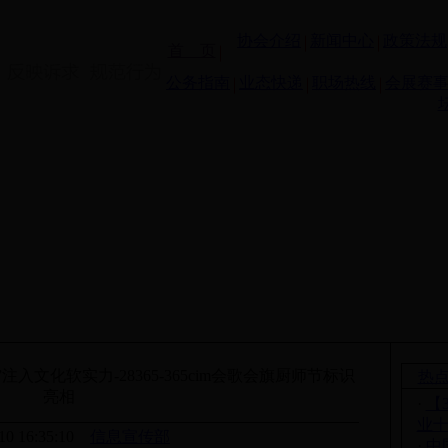
协会介绍
新闻中心
政策法规
首 页
公务指南
业态快递
职场热线
会展赛
入文化软实力-28365-365cim会歌会旗厨师节标识
热
亮相
·
【
业
-10 16:35:10
信息宣传部
·
中