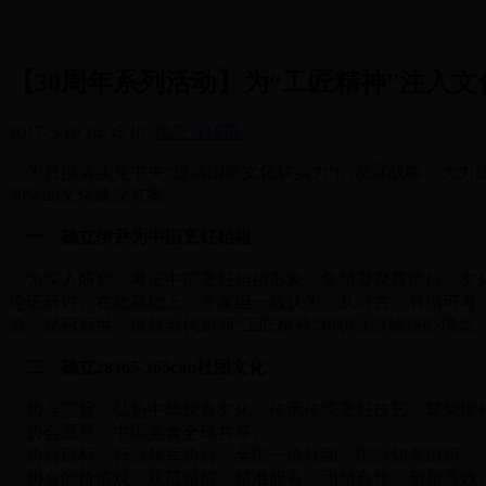
【30周年系列活动】为“工匠精神”注入文化软
2017-5-10 16:35:10
信息宣传部
为贯彻落实党中央“提高国家文化软实力”的发展战略，大力提倡自强
365cim文化建设方案。
一、确立伊尹为中国烹饪始祖
为深入研究、考证中国烹饪始祖形象，集结凝聚其德行、文化、技
论证研讨。在此基础上，专家组一致认为，从尚古、有据可考
贤、感召后世，提炼当代厨师“工匠精神”和职业道德核心理念
二、确立28365-365cim社团文化
协会宗旨：弘扬中华饮食文化，传承传统烹饪技艺，繁荣现代
协会愿景：中国美食全球共享。
协会目标：行业领军协会，全国一流社团，国际知名组织。
协会的价值观，规范诚信、精准服务、团结合作、创新高效