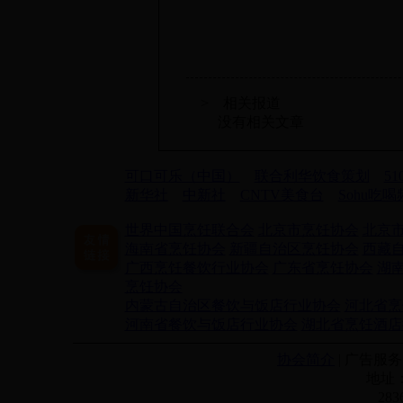
> 相关报道
没有相关文章
可口可乐（中国）
联合利华饮食策划
5
新华社
中新社
CNTV美食台
Sohu吃
世界中国烹饪联合会
北京市烹饪协会
北京
海南省烹饪协会
新疆自治区烹饪协会
西藏
广西烹饪餐饮行业协会
广东省烹饪协会
湖
烹饪协会
内蒙古自治区餐饮与饭店行业协会
河北省烹
河南省餐饮与饭店行业协会
湖北省烹饪酒店
协会简介
| 广告服务 
地址：
28