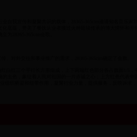
我宣传和凝聚共识的载体，28365-365cim邀请知名音乐
文化底蕴，赞美了餐饮从业者接过火种延续传承的博大情怀和开
8365-365cim会歌。
传、对外交往和事业推广的需求，28365-365cim确定了会旗。
由红白红三个平行长方形组成，上下两端红色部分各占旗面1/5，中间白色
旗的主色，象征着人民对祖国的一片赤诚之心；上方红色代表中
5cim发挥行业组织桥梁和纽带作用，凝聚行业力量，提供服务，反映诉