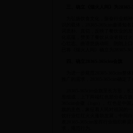
三、确立《烟火人间》为28365-36
为弘扬饮食文化，振奋行业精神
识的载体，28365-365cim
词质朴、真切，反映了餐饮业的发
化底蕴，赞美了餐饮从业者接过火
心壮志。曲谱悠扬动听、朗朗上口
已将《烟火人间》确立为28365-36
四、确立28365-365cim会旗
为进一步规范28365-365ci
推广的需求，28365-365cim确定
28365-365cim会旗呈长方
形组成，上下两端红色部分各占旗面1
365cim会徽（logo）。红色
旗的主色，象征着人民对祖国的一
饮行业红红火火蓬勃发展，中间白色代
表28365-365cim发挥行业
求，规范行为。