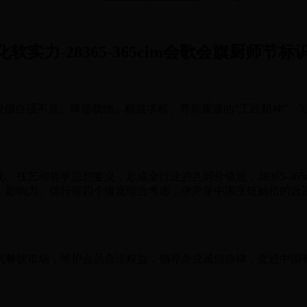
实力-28365-365cim会歌会旗厨师节标
不息、厚德载物、精益求精、尊师重道的“工匠精神”，5月7日283
艺和哲学思想要义，形成全行业的共同价值观，28365-365c
、影响力、德行等四个维度综合考虑，伊尹是中国烹饪始祖的合
。
餐饮市场，维护会员合法权益，倡导企业诚信自律，促进中国
。