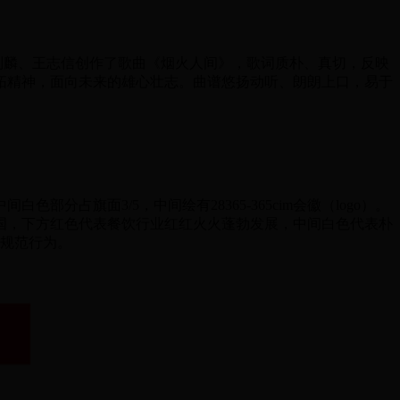
家刘麟、王志信创作了歌曲《烟火人间》，歌词质朴、真切，反映
拓精神，面向未来的雄心壮志。曲谱悠扬动听、朗朗上口，易于
部分占旗面3/5，中间绘有28365-365cim会徽（logo）。
国，下方红色代表餐饮行业红红火火蓬勃发展，中间白色代表朴
求，规范行为。