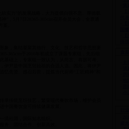
·
第
·
【
软实力”的发展战略，大力提倡自强不息、厚德载
代
，5月7日28365-365cim召开会员大会，全票通
·
【
设方案。
国
·
【
待
形象，集结凝聚其德行、文化、技艺和哲学思想要
食
5-365cim于2016年初成立了课题专家组，先后组
此基础上，专家组一致认为，从尚古、有据可考、
·
土
，伊尹是中国烹饪始祖的合适人选。因此，将伊尹
·
清
追忆先贤、感召后世，提炼当代厨师“工匠精神”和
·
厉
·
地
·
晋
·
小
传承传统烹饪技艺，繁荣现代餐饮市场，维护会员
进中国餐饮业可持续健康发展。
行
·
2
一流社团，国际知名组织。
盛
服务、团结合作、创新高效。