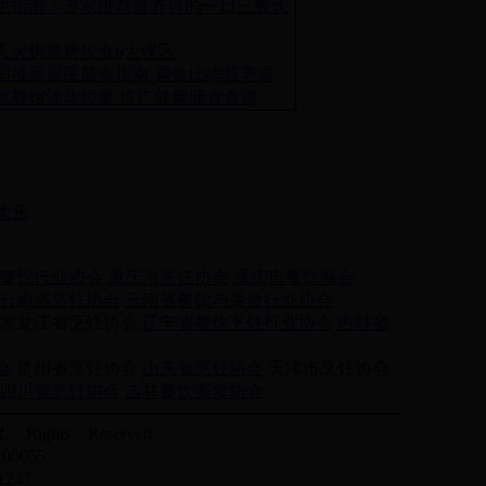
生指南：专家推荐最养胃的一日三餐饮
天火锅烧烤饮食6大误区
国推新居民膳食指南 素食比肉营养多
京餐馆油盐控量 推广健康膳食食谱
太乐
餐饮行业协会
重庆市烹饪协会
重庆市餐饮商会
云南省烹饪协会
云南省餐饮与美食行业协会
黑龙江省烹饪协会
辽宁省餐饮烹饪行业协会
吉林省
会
贵州省烹饪协会
山东省烹饪协会
天津市烹饪协会
四川省烹饪协会
吉林餐饮美食协会
Rights Reserved
0055
247