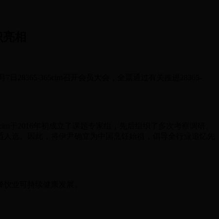
识亮相
65-365cim召开会员大会，全票通过有关推进28365-
im于2016年初成立了课题专家组，先后组织了多次考察调研、
适人选。因此，将伊尹确立为中国烹饪始祖，倡导全行业追忆先
餐饮业可持续健康发展。