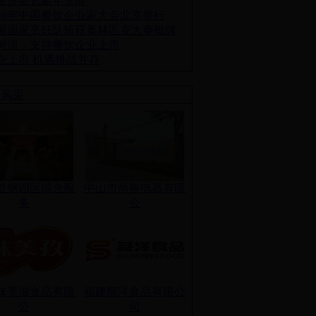
俊贤会长新年贺辞
016年中国餐饮企业家大会北京举行
国国家烹饪队斩获奥林匹克大赛银牌
树清：支持餐饮企业上市
企上市 机遇挑战并存
员风采
首钢园区综合服
中山市尚善电器有限
务
公
味美滋食品有限
福建顺洋食品有限公
公
司