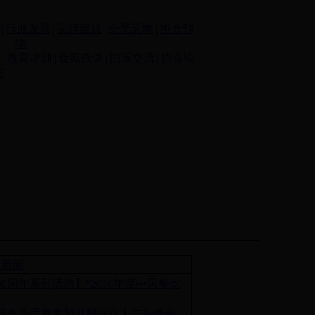
行业发展
品牌建设
会员天地
协会刊
物
事
教育培训
食苑杂谈
国际交流
协会论
坛
点新闻
30周年系列活动】“2016年度中国餐饮
十
国烹协受邀参加世厨联亚太主席峰会