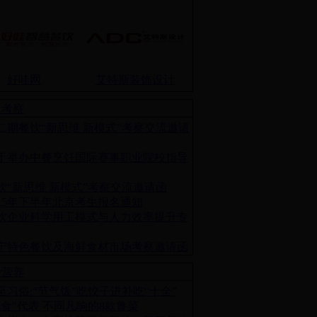
好哇网
艾特斯装饰设计
训考察
二期餐饮“新思维 新模式”考察交流邀请
于举办中餐烹饪国际赛事职业院校指导
师
饮“新思维 新模式”考察交流邀请函
015年下半年北京考生报名通知
饮企业科学用工模式与人力效率提升专
研
宁特色餐饮及海鲜食材市场考察邀请函
食营养
至习俗:“节气饭”吃饺子进补吃“十全”
北食"代表 不同凡响的8款鲁菜