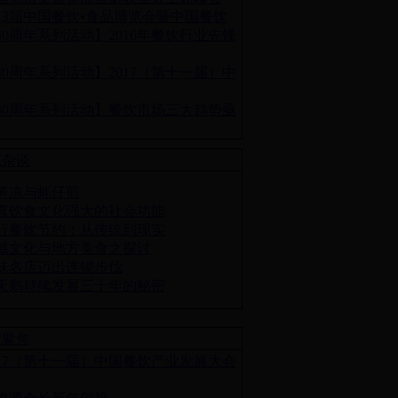
13届中国餐饮•食品博览会暨中国餐饮
30周年系列活动】2016年餐饮行业先锋
表
30周年系列活动】2017（第十一届）中
餐
30周年系列活动】餐饮市场三大趋势亟
供
苑杂谈
笋冻与蚝仔煎
真饮食文化强大的社会功能
行餐饮节约：从传统到现实
域文化与地方美食之探讨
味名店迈出连锁步伐
天鹅持续发展三十年的秘密
业聚焦
017（第十一届）中国餐饮产业发展大会
大