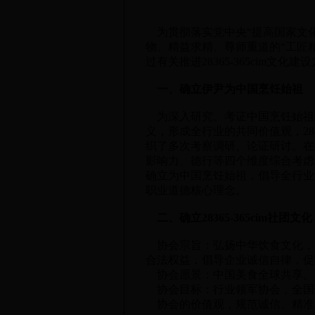
为贯彻落实党中央“提高国家文化
物、精益求精、尊师重道的“工匠精神”
过有关推进28365-365cim文化建
一、确立伊尹为中国烹饪始祖
为深入研究、考证中国烹饪始祖
义，形成全行业的共同价值观，2836
织了多次考察调研、论证研讨。在
影响力、德行等四个维度综合考虑
确立为中国烹饪始祖，倡导全行业
职业道德核心理念。
二、确立28365-365cim社团文化
协会宗旨：弘扬中华饮食文化，
合法权益，倡导企业诚信自律，促
协会愿景：中国美食全球共享。
协会目标：行业领军协会，全国
协会的价值观，规范诚信、精准