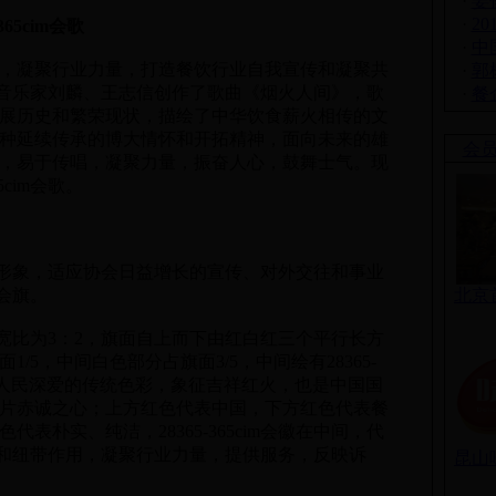
·
姜
·
2
5cim会歌
·
中
，凝聚行业力量，打造餐饮行业自我宣传和凝聚共
·
郭
邀请知名音乐家刘麟、王志信创作了歌曲《烟火人间》，歌
·
餐
展历史和繁荣现状，描绘了中华饮食薪火相传的文
种延续传承的博大情怀和开拓精神，面向未来的雄
会
，易于传唱，凝聚力量，振奋人心，鼓舞士气。现
5cim会歌。
m整体形象，适应协会日益增长的宣传、对外交往和事业
了会旗。
北京
形，长宽比为3：2，旗面自上而下由红白红三个平行长方
/5，中间白色部分占旗面3/5，中间绘有28365-
是中国人民深爱的传统色彩，象征吉祥红火，也是中国国
片赤诚之心；上方红色代表中国，下方红色代表餐
表朴实、纯洁，28365-365cim会徽在中间，代
组织桥梁和纽带作用，凝聚行业力量，提供服务，反映诉
昆山