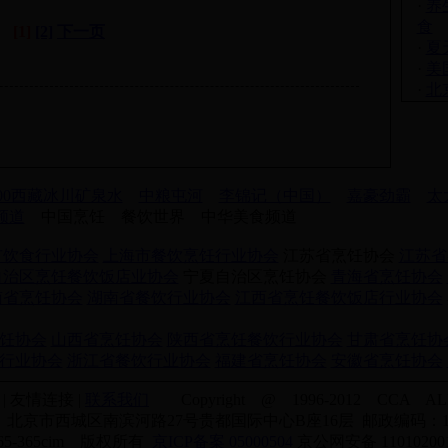
·
养
食
[1]
[2]
下一页
·
夏
·
美
·
北
100西藏冰川矿泉水
中粮屯河
李锦记（中国）
嘉豪劲霸
太
喝频道
中国烹饪 餐饮世界 中华美食频道
市饮食行业协会
上海市餐饮烹饪行业协会
江苏省烹饪协会
江苏省
自治区烹饪餐饮饭店业协会
宁夏自治区烹饪协会
青海省烹饪协会
南省烹饪协会
湖南省餐饮行业协会
江西省烹饪餐饮饭店行业协会
饪协会
山西省烹饪协会
陕西省烹饪餐饮行业协会
甘肃省烹饪协
行业协会
浙江省餐饮行业协会
福建省烹饪协会
安徽省烹饪协会
| 友情连接 |
联系我们
Copyright @ 1996-2012 CCA ALL 
北京市西城区南滨河路27号贵都国际中心B座16层 邮政编码：10
365-365cim 版权所有
京ICP备案 05000504
京公网安备 110102001