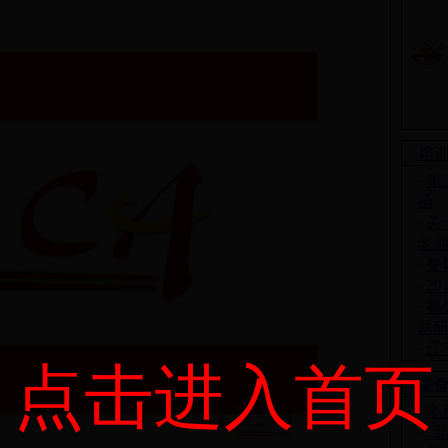
培
·
第
函
·
关
老
·
餐
·
2
·
餐
题
·
辽
点击进入首页
美
·
冬
·
"