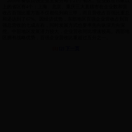
2016年餐饮百强企业主要分布于21个省区。企业数在10家以
上的省区有4个；上海、北京、重庆三大直辖市在企业数和营
收占百强比重方面不仅都位列前三甲，而且营收占百强比重总
和还达到了67%。因经济优势，东部地区百强企业营收占到百
强总营收的七成左右，同时发展方式也要率先向纵深方向深
挖。中部地区发展潜力较大，企业营收同比增速较高。西部地
区拥有战略优势，百强企业营收比重超过五分之一。
[1]
[2]
下一页