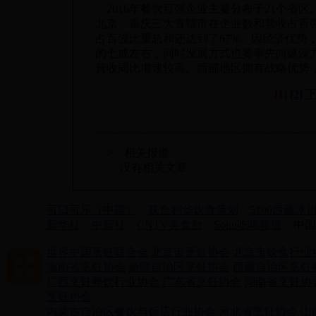
2016年餐饮百强企业主要分布于21个省区
北京、重庆三大直辖市在企业数和营收占百
占百强比重总和还达到了67%。因经济优势
的七成左右，同时发展方式也要率先向纵深
营收同比增速较高。西部地区拥有战略优势
[1]
[2]
> 相关报道
没有相关文章
可口可乐（中国）
联合利华饮食策划
5100西藏冰
新华社
中新社
CNTV美食台
Sohu吃喝频道
中国
世界中国烹饪联合会
北京市烹饪协会
北京市饮食行业
海南省烹饪协会
新疆自治区烹饪协会
西藏自治区烹饪
广西烹饪餐饮行业协会
广东省烹饪协会
湖南省烹饪协
烹饪协会
内蒙古自治区餐饮与饭店行业协会
河北省烹饪协会
山