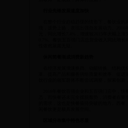
行业先锋发展速度加快
在整个行业趋稳趋缓的情形下，餐饮业的典
境，逆势上扬，表现出强劲发展动力。2016年
元，同比增长7.4%，增速较2015年大幅
0.7%。餐饮五百强门店总营业收入同比增长
性依然展露无疑。
休闲简餐渐成消费新趋势
在经济发展增速换挡、动能转换、结构优化
革、提高产品和服务供给质量和效率、促进
饮行业的领军群体不断尝试调整，探索创新
2016年餐饮百强企业和五百强门店中，快
态，而快餐还未完全摆脱颓势，消费者在要求
的需求，这也是快餐亟待突破的地方。西餐
闲餐饮更是极具发展空间。
区域分布集中特色尽显