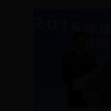
28365-365cim会长姜俊贤发布《201