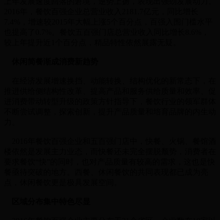
上年发展速度回落的窘境，逆势上扬，表现出强劲发展动力。
2016年，餐饮百强企业总营业收入2181.7亿元，同比增长
7.4%，增速较2015年大幅上涨5个百分点，百强入围门槛水平
也提高了0.7%。餐饮五百强门店总营业收入同比增长8.6%，
较上年提升近1个百分点，精品特性依然展露无疑。
休闲简餐渐成消费新趋势
在经济发展增速换挡、动能转换、结构优化的新常态下，在
推进供给侧结构性改革、提高产品和服务供给质量和效率、促
进消费带动转型升级的政策方针指导下，餐饮行业的领军群体
不断尝试调整，探索创新，提升产品质量和培育品牌的内生动
力。
2016年餐饮百强企业和五百强门店中，快餐、火锅、餐馆酒
楼依然是发展主力业态，而快餐还未完全摆脱颓势，消费者在
要求餐饮“快”的同时，也对产品质量有较高的需求，这也是快
餐亟待突破的地方。西餐、休闲餐饮的共同表现都已成为亮
点，休闲餐饮更是极具发展空间。
区域分布集中特色尽显