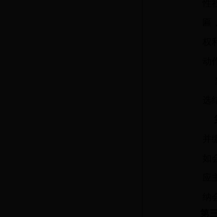
性
匾
权
动
选
并
如
应
纳
第