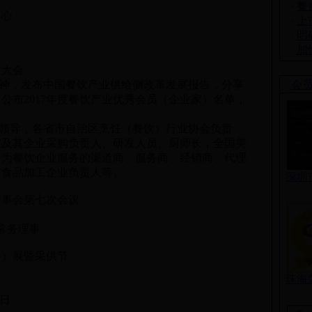
·
餐
中心
·
上
·
明
·
加
家大会
精神，发布中国餐饮产业供给侧改革发展报告，分享
会
公布2017年度餐饮产业优秀会员（企业家）名单，
门领导，各省市自治区烹饪（餐饮）行业协会负责
业家及其企业采购负责人、研发人员、厨师长，全国美
，为餐饮企业服务的渠道商、服务商、经销商、代理
、食品加工企业负责人等。
深圳
常务理事会第七次会议
届常务理事
）展暨采供节
珠海
1日