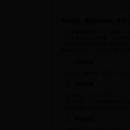
2017
各地烹饪、餐饮行业组织，各有
为贯彻落实党的十九大精神，进
代人民美好生活的需要，全面提升餐饮业
11月29日-12月1日在厦门国际
国餐饮采供节”。现就相关事宜通
一、大会主题
新时代、新餐饮、新模式、新
二、组织架构
主办单位：28365-365cim
承办单位：北京国餐国际展览有
支持单位：地方政府主管部门、
三、时间地点