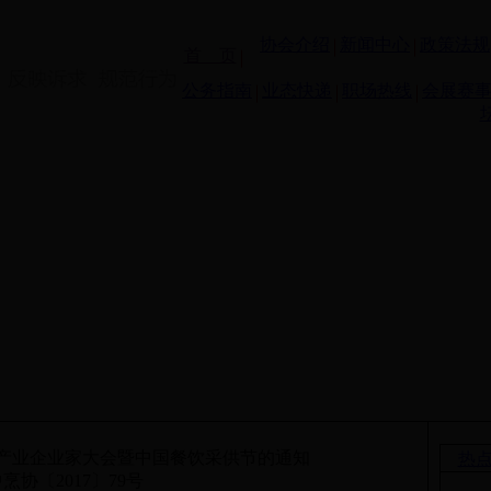
协会介绍
新闻中心
政策法规
首 页
公务指南
业态快递
职场热线
会展赛
饮产业企业家大会暨中国餐饮采供节的通知
热
烹协〔2017〕79号