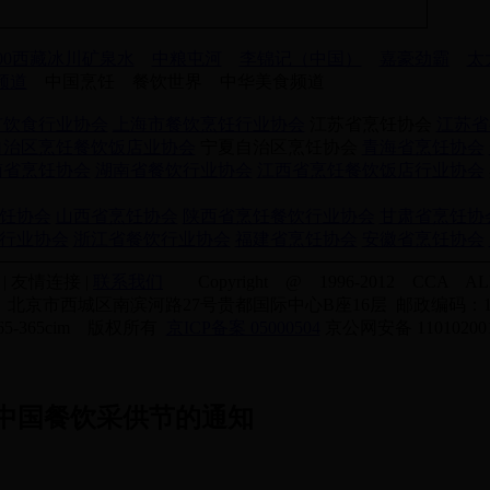
100西藏冰川矿泉水
中粮屯河
李锦记（中国）
嘉豪劲霸
太
喝频道
中国烹饪 餐饮世界 中华美食频道
市饮食行业协会
上海市餐饮烹饪行业协会
江苏省烹饪协会
江苏省
自治区烹饪餐饮饭店业协会
宁夏自治区烹饪协会
青海省烹饪协会
南省烹饪协会
湖南省餐饮行业协会
江西省烹饪餐饮饭店行业协会
饪协会
山西省烹饪协会
陕西省烹饪餐饮行业协会
甘肃省烹饪协
行业协会
浙江省餐饮行业协会
福建省烹饪协会
安徽省烹饪协会
| 友情连接 |
联系我们
Copyright @ 1996-2012 CCA ALL 
北京市西城区南滨河路27号贵都国际中心B座16层 邮政编码：10
365-365cim 版权所有
京ICP备案 05000504
京公网安备 110102001
暨中国餐饮采供节的通知