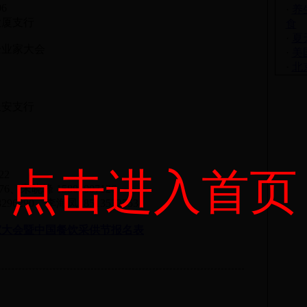
6
·
养
厦支行
食
·
夏
企业家大会
·
美
·
北
安支行
点击进入首页
22
、宋晓峰 15801007126
290、李海凤18513532553
业家大会暨中国餐饮采供节报名表