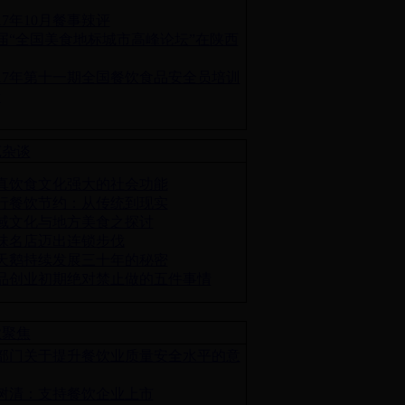
017年10月餐事辣评
届“全国美食地标城市高峰论坛”在陕西
017年第十一期全国餐饮食品安全员培训
青
苑杂谈
真饮食文化强大的社会功能
行餐饮节约：从传统到现实
域文化与地方美食之探讨
味名店迈出连锁步伐
天鹅持续发展三十年的秘密
品创业初期绝对禁止做的五件事情
业聚焦
4部门关于提升餐饮业质量安全水平的意
树清：支持餐饮企业上市