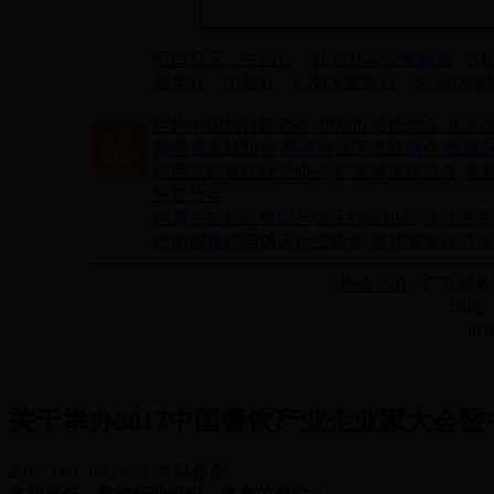
可口可乐（中国）
联合利华饮食策划
5
新华社
中新社
CNTV美食台
Sohu吃
世界中国烹饪联合会
北京市烹饪协会
北京
海南省烹饪协会
新疆自治区烹饪协会
西藏
广西烹饪餐饮行业协会
广东省烹饪协会
湖
烹饪协会
内蒙古自治区餐饮与饭店行业协会
河北省烹
河南省餐饮与饭店行业协会
湖北省烹饪酒店
协会简介
| 广告服务 
地址：
28
关于举办2017中国餐饮产业企业家大会
2017-11-1 17:33:33 本站原创