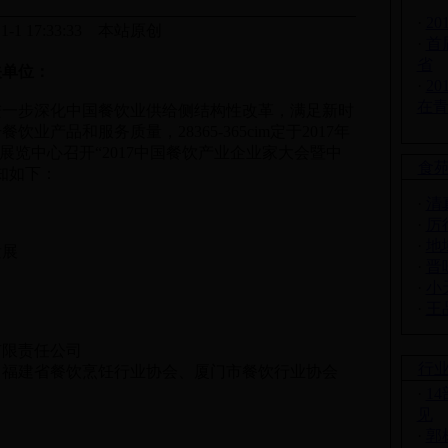
·
2
-11-1 17:33:33 本站原创
·
首
省
关单位：
·
2
在
一步深化中国餐饮业供给侧结构性改革，满足新时
产品和服务质量，28365-365cim定于2017年
会议展览中心召开“2017中国餐饮产业企业家大会暨中
食
知如下：
·
清
·
厉
·
地
发展
·
晋
·
小
·
王
限责任公司
行
福建省餐饮烹饪行业协会、厦门市餐饮行业协会
·
1
见
·
郭