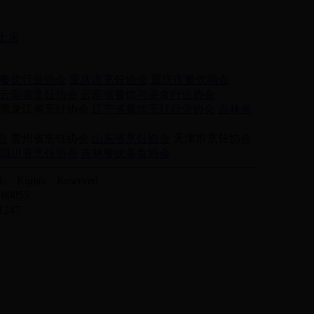
太乐
餐饮行业协会
重庆市烹饪协会
重庆市餐饮商会
云南省烹饪协会
云南省餐饮与美食行业协会
黑龙江省烹饪协会
辽宁省餐饮烹饪行业协会
吉林省
会
贵州省烹饪协会
山东省烹饪协会
天津市烹饪协会
四川省烹饪协会
吉林餐饮美食协会
Rights Reserved
0055
247