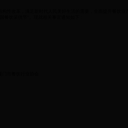
，满足新时代人民美好生活的需要，全面提升餐饮业产品和服务质量，2
中国餐饮采供节”。现就相关事宜通知如下：
厦门市餐饮行业协会