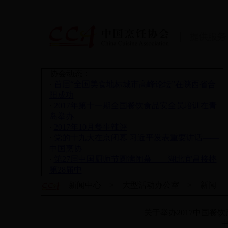
协会动态：
·
首届“全国美食地标城市高峰论坛”在陕西省合
阳成功
·
2017年第十一期全国餐饮食品安全员培训在青
岛举办
·
2017年10月餐事辣评
·
党的十九大在京闭幕 习近平发表重要讲话——
中国烹协
·
第27届中国厨师节圆满闭幕——湖北宜昌接棒
第28届中
新闻中心 > 大型活动办公室 > 新闻
关于举办2017中国餐
中