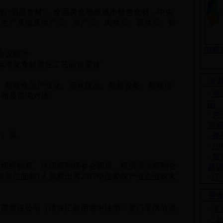
的“明星食材”、全国美食地标城市特色食材、中央
料生产基地直供产品、海产品、肉食品、面食品、餐
。
中粮
会议研讨
标准化食材烹饪工艺同台竞技
培
、餐饮食品产业化、酒水饮品、餐厨设备、餐饮信
·
第
发布及咨询对接
函
·
关
老
）展
·
餐
·
2
·
餐
织经销商、代理商到场参会观展，根据渠道商到会
题
展位面积1人免费出席2017中国餐饮产业企业家大
·
辽
美
限责任公司（请在汇款用途中注明：厦门采供节展
·
冬
·
"