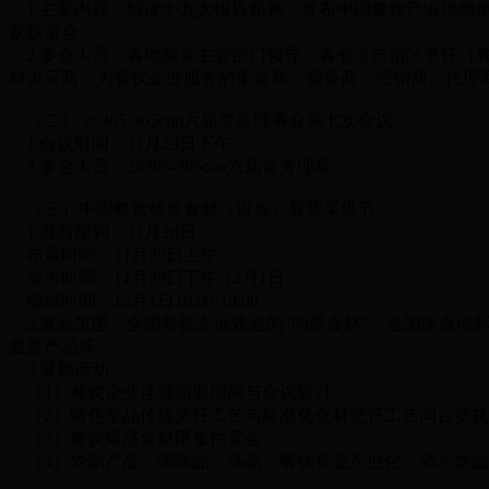
1.主要内容：解读十九大报告精神，发布中国餐饮产业供给侧
家联谊会。
2.参会人员：各地商务主管部门领导，各省市自治区烹饪（餐
材供应商，为餐饮企业服务的渠道商、服务商、经销商、代理
（二） 28365-365cim六届常务理事会第七次会议
1.会议时间：11月29日下午
2.参会人员：28365-365cim六届常务理事
（三）中国餐饮优质食材（设备）展暨采供节
1.展商报到：11月28日
布展时间：11月29日上午
展出时间：11月29日下午-12月1日
撤展时间：12月1日16:00-19:00
2.展品范围：全国餐饮企业欢迎的“明星食材”、全国美食
服务产品等。
3.展期活动
（1）餐饮企业连锁加盟招商与会议研讨
（2）特色菜品传统烹饪工艺与标准化食材烹饪工艺同台竞技
（3）餐饮爆品食材限量拍卖会
（4）农副产品、调味品、冻品、餐饮食品产业化、酒水饮品