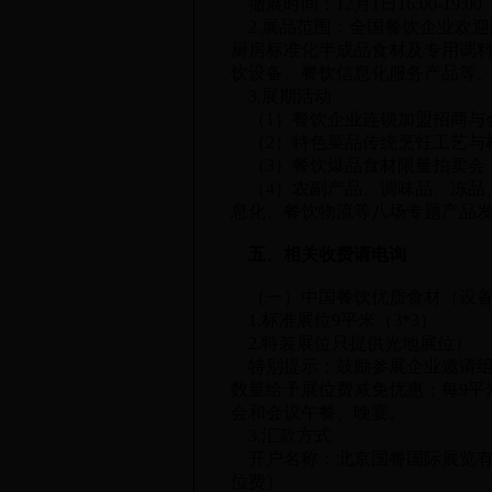
撤展时间：12月1日16:00-19:00
2.展品范围：全国餐饮企业欢迎
厨房标准化半成品食材及专用调
饮设备、餐饮信息化服务产品等
3.展期活动
（1）餐饮企业连锁加盟招商与
（2）特色菜品传统烹饪工艺与
（3）餐饮爆品食材限量拍卖会
（4）农副产品、调味品、冻品
息化、餐饮物流等八场专题产品
五、相关收费请电询
（一）中国餐饮优质食材（设备
1.标准展位9平米（3*3）
2.特装展位只提供光地展位）
特别提示：鼓励参展企业邀请组
数量给予展位费减免优惠；每9平米
会和会议午餐、晚宴。
3.汇款方式
开户名称：北京国餐国际展览有
位费）