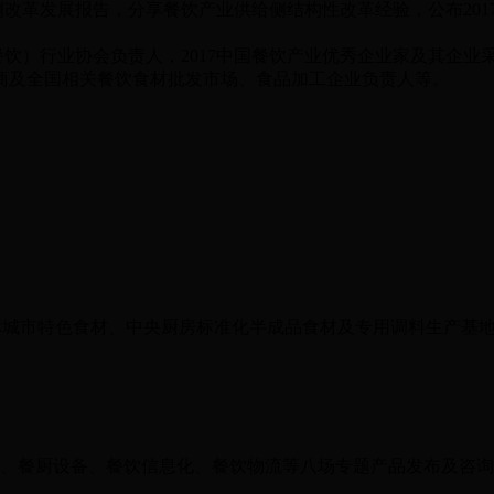
改革发展报告，分享餐饮产业供给侧结构性改革经验，公布201
饮）行业协会负责人，2017中国餐饮产业优秀企业家及其企业
商及全国相关餐饮食材批发市场、食品加工企业负责人等。
地标城市特色食材、中央厨房标准化半成品食材及专用调料生产基
、餐厨设备、餐饮信息化、餐饮物流等八场专题产品发布及咨询