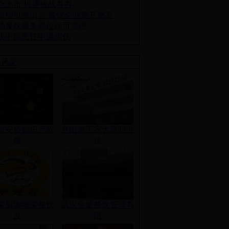
企上市 机遇挑战并存
市指引将出台 餐饮企业重开盛宴
确餐饮服务单位许可管理
快中国烹饪申遗步伐
员风采
市安盾知识产权
舟山市王家大院职业
服
技
荣厨咖喱荣餐饮
武汉全派餐饮管理有
发
限