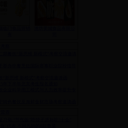
福临门食品营销
潍坊美城食品有限公
有
司
训考察
二期餐饮“新思维 新模式”考察交流邀请
于举办中餐烹饪国际赛事职业院校指导
师
饮“新思维 新模式”考察交流邀请函
015年下半年北京考生报名通知
饮企业科学用工模式与人力效率提升专
研
宁特色餐饮及海鲜食材市场考察邀请函
食营养
至习俗:“节气饭”吃饺子进补吃“十全”
北食"代表 不同凡响的8款鲁菜