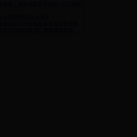
生指南：专家推荐最养胃的一日三餐饮
天火锅烧烤饮食6大误区
国推新居民膳食指南 素食比肉营养多
京餐馆油盐控量 推广健康膳食食谱